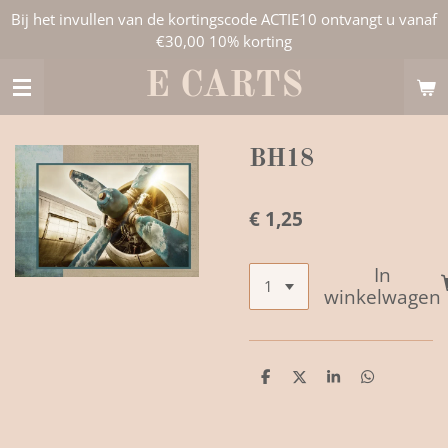
Bij het invullen van de kortingscode ACTIE10 ontvangt u vanaf
Ga
€30,00 10% korting
direct
naar
E CARTS
de
hoofdinhoud
BH18
€ 1,25
In
winkelwagen
D
D
S
D
e
e
h
e
l
e
a
l
e
l
r
e
n
e
n