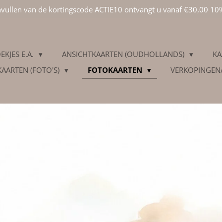
invullen van de kortingscode ACTIE10 ontvangt u vanaf €30,00 10
EKJES E.A.
ANSICHTKAARTEN (OUDHOLLANDS)
KA
KAARTEN (FOTO'S)
FOTOKAARTEN
VERKOPINGEN