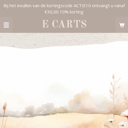
Bij het invullen van de kortingscode ACTIE10 ontvangt u vanaf
Ga
€30,00 10% korting
direct
naar
E CARTS
de
hoofdinhoud