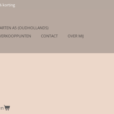
% korting
ARTEN A5 (OUDHOLLANDS)
/VERKOOPPUNTEN
CONTACT
OVER MIJ
en