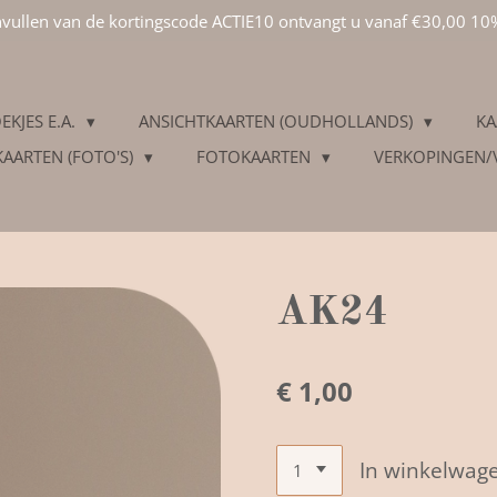
invullen van de kortingscode ACTIE10 ontvangt u vanaf €30,00 10
EKJES E.A.
ANSICHTKAARTEN (OUDHOLLANDS)
KA
KAARTEN (FOTO'S)
FOTOKAARTEN
VERKOPINGEN
AK24
€ 1,00
In winkelwag