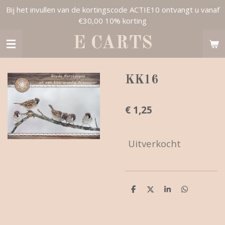
Bij het invullen van de kortingscode ACTIE10 ontvangt u vanaf
Ga
€30,00 10% korting
direct
naar
E CARTS
de
hoofdinhoud
KK16
€ 1,25
Uitverkocht
D
D
S
D
e
e
h
e
l
e
a
l
e
l
r
e
n
e
n