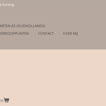
% korting
ARTEN A5 (OUDHOLLANDS)
/VERKOOPPUNTEN
CONTACT
OVER MIJ
en