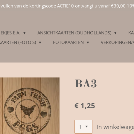
invullen van de kortingscode ACTIE10 ontvangt u vanaf €30,00 10
EKJES E.A.
ANSICHTKAARTEN (OUDHOLLANDS)
KA
KAARTEN (FOTO'S)
FOTOKAARTEN
VERKOPINGEN
BA3
€ 1,25
In winkelwag