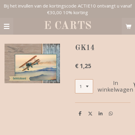
Bij het invullen van de kortingscode ACTIE10 ontvangt u vanaf
Ga
€30,00 10% korting
direct
naar
E CARTS
de
hoofdinhoud
GK14
€ 1,25
In
winkelwagen
D
D
S
D
e
e
h
e
l
e
a
l
e
l
r
e
n
e
n