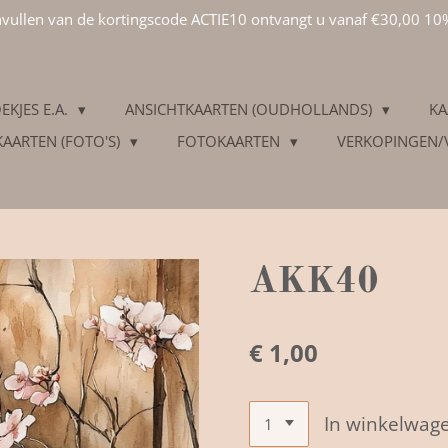
invullen van de kortingscode ACTIE10 ontvangt u vanaf €30,00 10
EKJES E.A.
ANSICHTKAARTEN (OUDHOLLANDS)
KA
KAARTEN (FOTO'S)
FOTOKAARTEN
VERKOPINGEN
AKK40
€ 1,00
In winkelwag