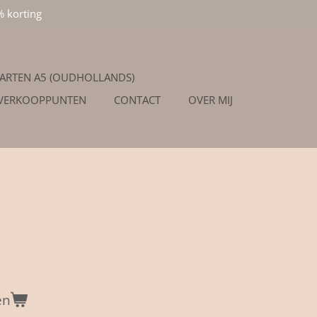
% korting
ARTEN A5 (OUDHOLLANDS)
/VERKOOPPUNTEN
CONTACT
OVER MIJ
en