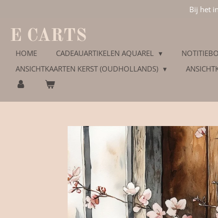
Bij het 
Ga
direct
naar
E CARTS
de
hoofdinhoud
HOME
CADEAUARTIKELEN AQUAREL
NOTITIEBO
ANSICHTKAARTEN KERST (OUDHOLLANDS)
ANSICHT