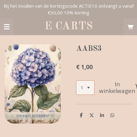
Bij het invullen van de kortingscode ACTIE10 ontvangt u vanaf
Ga
€30,00 10% korting
direct
naar
E CARTS
de
hoofdinhoud
AABS3
€ 1,00
In
winkelwagen
D
D
S
D
e
e
h
e
l
e
a
l
e
l
r
e
n
e
n