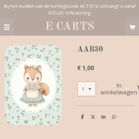
Bij het invullen van de kortingscode ACTIE10 ontvangt u vanaf
Ga
€30,00 10% korting
direct
naar
E CARTS
de
hoofdinhoud
AAB30
€ 1,00
In
winkelwagen
D
D
S
D
e
e
h
e
l
e
a
l
e
l
r
e
n
e
n