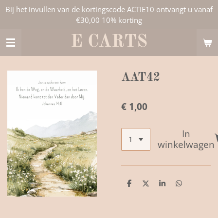
Bij het invullen van de kortingscode ACTIE10 ontvangt u vanaf
Ga
€30,00 10% korting
direct
naar
E CARTS
de
hoofdinhoud
AAT42
€ 1,00
In
winkelwagen
D
D
S
D
e
e
h
e
l
e
a
l
e
l
r
e
n
e
n