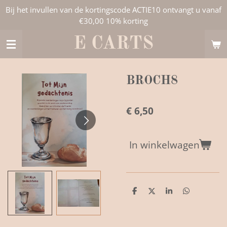
Bij het invullen van de kortingscode ACTIE10 ontvangt u vanaf
Ga
€30,00 10% korting
direct
naar
E CARTS
de
hoofdinhoud
BROCH8
€ 6,50
In winkelwagen
D
D
S
D
e
e
h
e
l
e
a
l
e
l
r
e
n
e
n