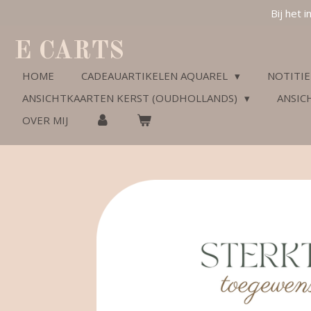
Bij het 
Ga
direct
naar
E CARTS
de
hoofdinhoud
HOME
CADEAUARTIKELEN AQUAREL
NOTITIE
ANSICHTKAARTEN KERST (OUDHOLLANDS)
ANSIC
OVER MIJ