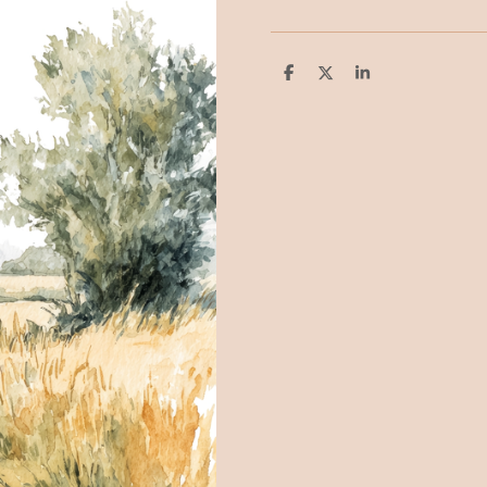
D
D
S
e
e
h
l
e
a
e
l
r
n
e