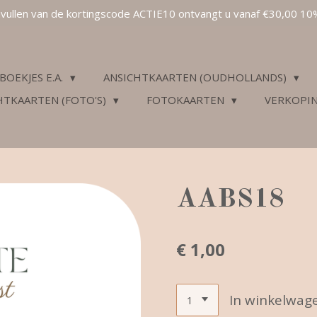
invullen van de kortingscode ACTIE10 ontvangt u vanaf €30,00 10
BOEKJES E.A.
ANSICHTKAARTEN (OUDHOLLANDS)
HTKAARTEN (FOTO'S)
FOTOKAARTEN
VERKOPI
AABS18
€ 1,00
In winkelwag