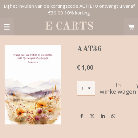
Bij het invullen van de kortingscode ACTIE10 ontvangt u vanaf
Ga
€30,00 10% korting
direct
naar
E CARTS
de
hoofdinhoud
AAT36
€ 1,00
In
winkelwagen
D
D
S
D
e
e
h
e
l
e
a
l
e
l
r
e
n
e
n