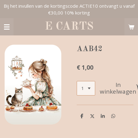
Bij het invullen van de kortingscode ACTIE10 ontvangt u vanaf
Ga
€30,00 10% korting
direct
naar
E CARTS
de
hoofdinhoud
AAB42
€ 1,00
In
winkelwagen
D
D
S
D
e
e
h
e
l
e
a
l
e
l
r
e
n
e
n