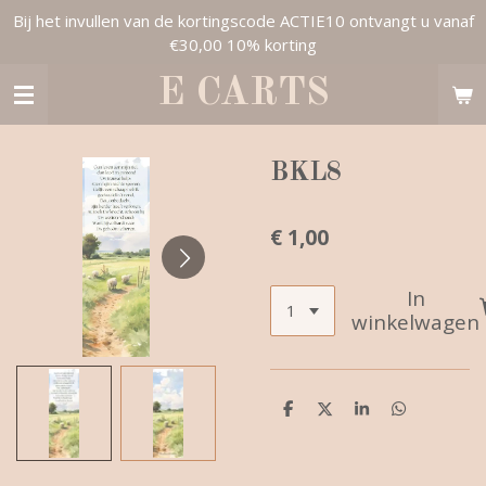
Bij het invullen van de kortingscode ACTIE10 ontvangt u vanaf
Ga
€30,00 10% korting
direct
naar
E CARTS
de
hoofdinhoud
BKL8
€ 1,00
In
winkelwagen
D
D
S
D
e
e
h
e
l
e
a
l
e
l
r
e
n
e
n