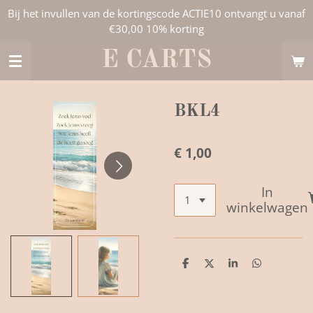
Bij het invullen van de kortingscode ACTIE10 ontvangt u vanaf
Ga
€30,00 10% korting
direct
naar
E CARTS
de
hoofdinhoud
BKL4
€ 1,00
In
winkelwagen
D
D
S
D
e
e
h
e
l
e
a
l
e
l
r
e
n
e
n