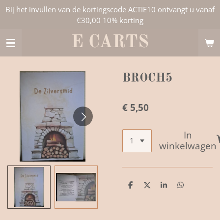
Bij het invullen van de kortingscode ACTIE10 ontvangt u vanaf
Ga
€30,00 10% korting
direct
naar
E CARTS
de
hoofdinhoud
BROCH5
€ 5,50
In
winkelwagen
D
D
S
D
e
e
h
e
l
e
a
l
e
l
r
e
n
e
n