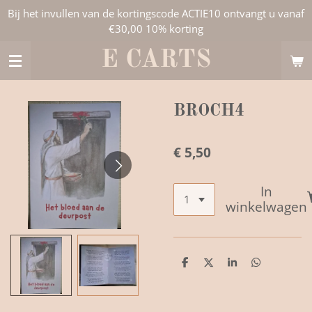
Bij het invullen van de kortingscode ACTIE10 ontvangt u vanaf
Ga
€30,00 10% korting
direct
naar
E CARTS
de
hoofdinhoud
BROCH4
€ 5,50
In
winkelwagen
D
D
S
D
e
e
h
e
l
e
a
l
e
l
r
e
n
e
n