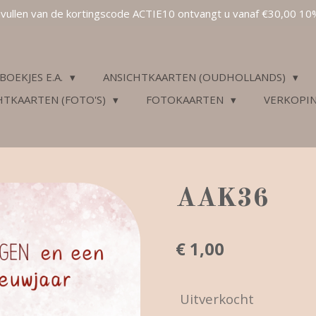
invullen van de kortingscode ACTIE10 ontvangt u vanaf €30,00 10
BOEKJES E.A.
ANSICHTKAARTEN (OUDHOLLANDS)
HTKAARTEN (FOTO'S)
FOTOKAARTEN
VERKOPI
AAK36
€ 1,00
Uitverkocht