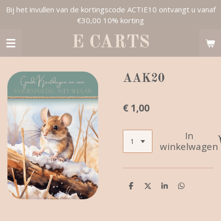
Bij het invullen van de kortingscode ACTIE10 ontvangt u vanaf
Ga
€30,00 10% korting
direct
naar
E CARTS
de
hoofdinhoud
AAK20
€ 1,00
In
winkelwagen
D
D
S
D
e
e
h
e
l
e
a
l
e
l
r
e
n
e
n