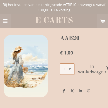
Bij het invullen van de kortingscode ACTIE10 ontvangt u vanaf
Ga
€30,00 10% korting
direct
naar
E CARTS
de
hoofdinhoud
AAB20
€ 1,00
In
winkelwagen
D
D
S
D
e
e
h
e
l
e
a
l
e
l
r
e
n
e
n