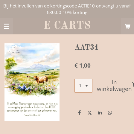
Bij het invullen van de kortingscode ACTIE10 ontvangt u vanaf
Ga
€30,00 10% korting
direct
naar
E CARTS
de
hoofdinhoud
AAT34
€ 1,00
In
winkelwagen
D
D
S
D
e
e
h
e
l
e
a
l
e
l
r
e
n
e
n