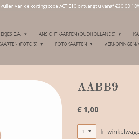
invullen van de kortingscode ACTIE10 ontvangt u vanaf €30,00 10
EKJES E.A.
ANSICHTKAARTEN (OUDHOLLANDS)
KA
KAARTEN (FOTO'S)
FOTOKAARTEN
VERKOPINGEN
AABB9
€ 1,00
In winkelwag