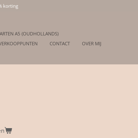
% korting
ARTEN A5 (OUDHOLLANDS)
/VERKOOPPUNTEN
CONTACT
OVER MIJ
en