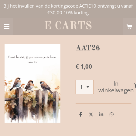
Bij het invullen van de kortingscode ACTIE10 ontvangt u vanaf
Ga
€30,00 10% korting
direct
naar
E CARTS
de
hoofdinhoud
AAT26
€ 1,00
In
winkelwagen
D
D
S
D
e
e
h
e
l
e
a
l
e
l
r
e
n
e
n