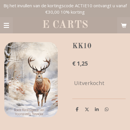
Bij het invullen van de kortingscode ACTIE10 ontvangt u vanaf
Ga
€30,00 10% korting
direct
naar
E CARTS
de
hoofdinhoud
KK10
€ 1,25
Uitverkocht
D
D
S
D
e
e
h
e
l
e
a
l
e
l
r
e
n
e
n