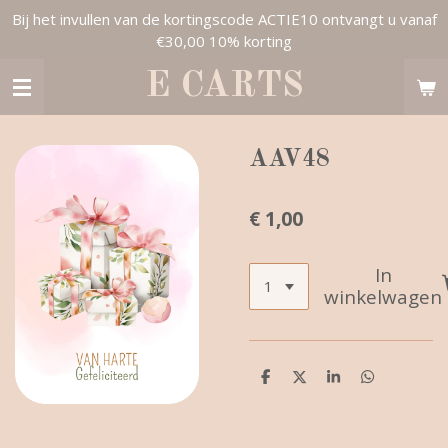
Bij het invullen van de kortingscode ACTIE10 ontvangt u vanaf
Ga
€30,00 10% korting
direct
naar
E CARTS
de
hoofdinhoud
AAV48
€ 1,00
In
winkelwagen
D
D
S
D
e
e
h
e
l
e
a
l
e
l
r
e
n
e
n