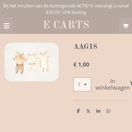
Bij het invullen van de kortingscode ACTIE10 ontvangt u vanaf
Ga
€30,00 10% korting
direct
naar
E CARTS
de
hoofdinhoud
AAG18
€ 1,00
In
winkelwagen
D
D
S
D
e
e
h
e
l
e
a
l
e
l
r
e
n
e
n