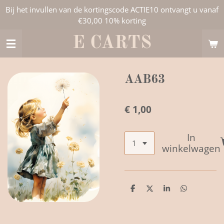
Bij het invullen van de kortingscode ACTIE10 ontvangt u vanaf
Ga
€30,00 10% korting
direct
naar
E CARTS
de
hoofdinhoud
AAB63
€ 1,00
In
winkelwagen
D
D
S
D
e
e
h
e
l
e
a
l
e
l
r
e
n
e
n