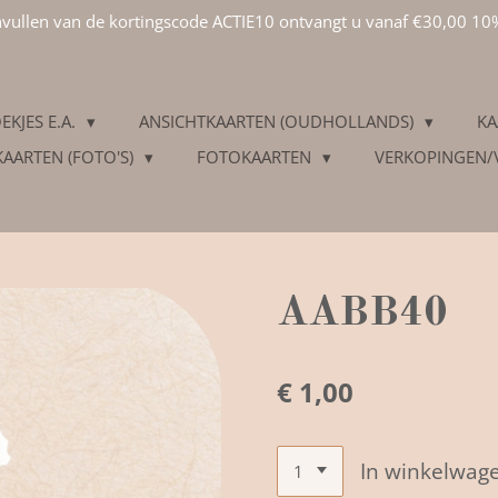
invullen van de kortingscode ACTIE10 ontvangt u vanaf €30,00 10
EKJES E.A.
ANSICHTKAARTEN (OUDHOLLANDS)
KA
KAARTEN (FOTO'S)
FOTOKAARTEN
VERKOPINGEN
AABB40
€ 1,00
In winkelwag