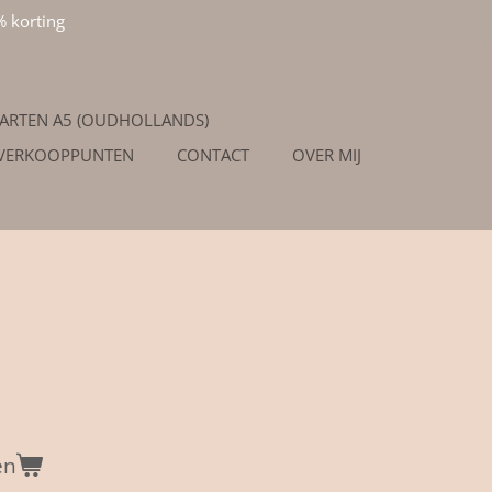
% korting
ARTEN A5 (OUDHOLLANDS)
/VERKOOPPUNTEN
CONTACT
OVER MIJ
en