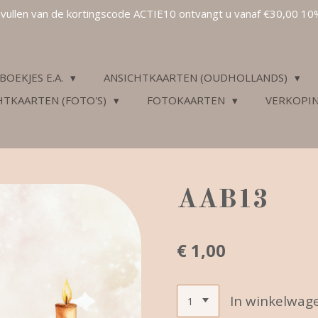
invullen van de kortingscode ACTIE10 ontvangt u vanaf €30,00 10
BOEKJES E.A.
ANSICHTKAARTEN (OUDHOLLANDS)
HTKAARTEN (FOTO'S)
FOTOKAARTEN
VERKOPI
AAB13
€ 1,00
In winkelwag