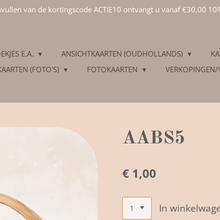
invullen van de kortingscode ACTIE10 ontvangt u vanaf €30,00 10
EKJES E.A.
ANSICHTKAARTEN (OUDHOLLANDS)
KA
KAARTEN (FOTO'S)
FOTOKAARTEN
VERKOPINGEN
AABS5
€ 1,00
In winkelwag