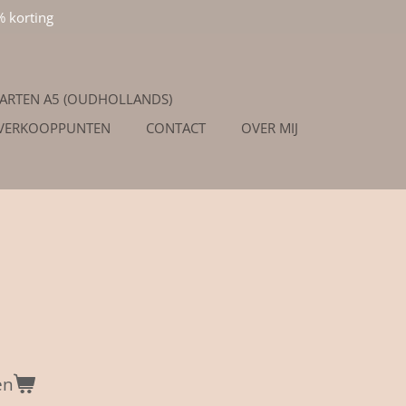
% korting
ARTEN A5 (OUDHOLLANDS)
/VERKOOPPUNTEN
CONTACT
OVER MIJ
en