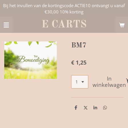
Bij het invullen van de kortingscode ACTIE10 ontvangt u vanaf
Ga
€30,00 10% korting
direct
naar
E CARTS
de
hoofdinhoud
BM7
€ 1,25
In
winkelwagen
D
D
S
D
e
e
h
e
l
e
a
l
e
l
r
e
n
e
n