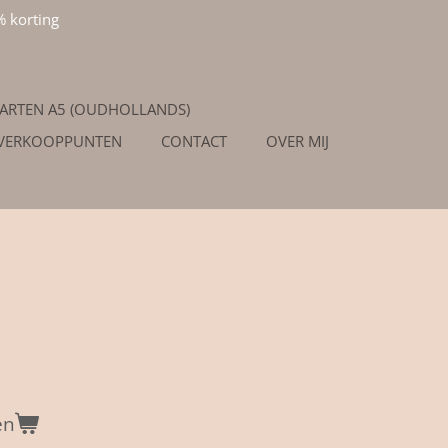
% korting
ARTEN A5 (OUDHOLLANDS)
/VERKOOPPUNTEN
CONTACT
OVER MIJ
en