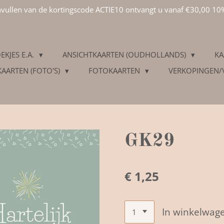
invullen van de kortingscode ACTIE10 ontvangt u vanaf €30,00 10
EKJES E.A.
ANSICHTKAARTEN (OUDHOLLANDS)
KA
KAARTEN (FOTO'S)
FOTOKAARTEN
VERKOPINGEN
GK29
€ 1,25
In winkelwag