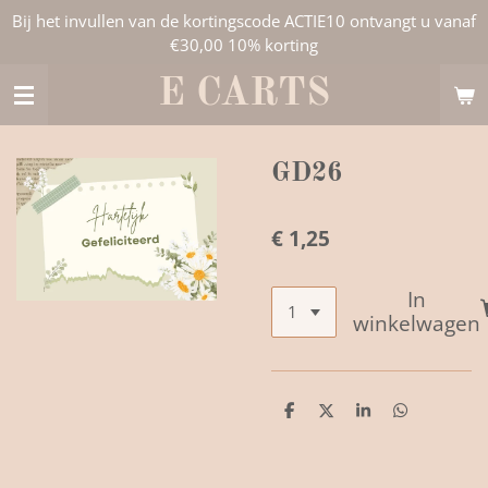
Bij het invullen van de kortingscode ACTIE10 ontvangt u vanaf
Ga
€30,00 10% korting
direct
naar
E CARTS
de
hoofdinhoud
GD26
€ 1,25
In
winkelwagen
D
D
S
D
e
e
h
e
l
e
a
l
e
l
r
e
n
e
n