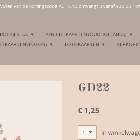
invullen van de kortingscode ACTIE10 ontvangt u vanaf €30,00 10
BOEKJES E.A.
ANSICHTKAARTEN (OUDHOLLANDS)
HTKAARTEN (FOTO'S)
FOTOKAARTEN
VERKOPI
GD22
€ 1,25
In winkelwag