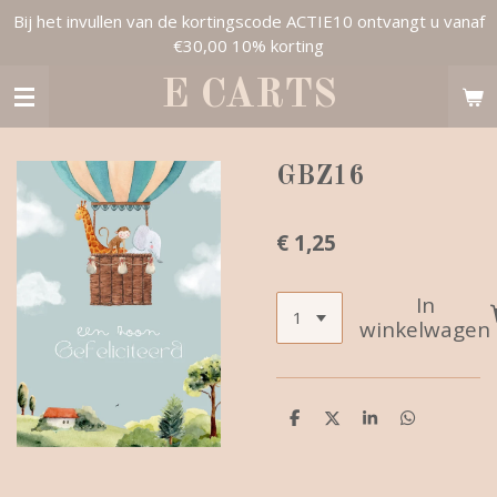
Bij het invullen van de kortingscode ACTIE10 ontvangt u vanaf
Ga
€30,00 10% korting
direct
naar
E CARTS
de
hoofdinhoud
GBZ16
€ 1,25
In
winkelwagen
D
D
S
D
e
e
h
e
l
e
a
l
e
l
r
e
n
e
n